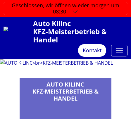
Geschlossen, wir öffnen wieder
morgen um
08:30
Auto Kilinc
KFZ-Meisterbetrieb &
Handel
Kontakt
AUTO KILINC
KFZ-MEISTERBETRIEB &
HANDEL