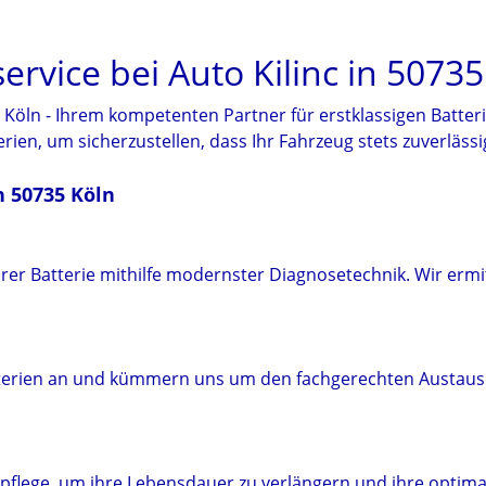
ervice bei Auto Kilinc in 5073
5 Köln - Ihrem kompetenten Partner für erstklassigen Batter
en, um sicherzustellen, dass Ihr Fahrzeug stets zuverlässig
n 50735 Köln
er Batterie mithilfe modernster Diagnosetechnik. Wir ermit
tterien an und kümmern uns um den fachgerechten Austausc
epflege, um ihre Lebensdauer zu verlängern und ihre optima