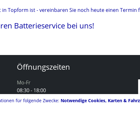
eit in Topform ist - vereinbaren Sie noch heute einen Termin 
ren Batterieservice bei uns!
Öffnungszeiten
Mo-Fr
08:30 - 18:00
tionen für folgende Zwecke:
Notwendige Cookies, Karten & Fahr