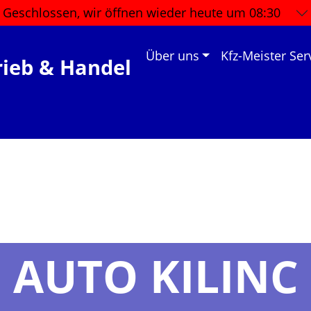
Geschlossen, wir öffnen wieder
heute um 08:30
Über uns
Kfz-Meister Ser
rieb & Handel
AUTO KILINC