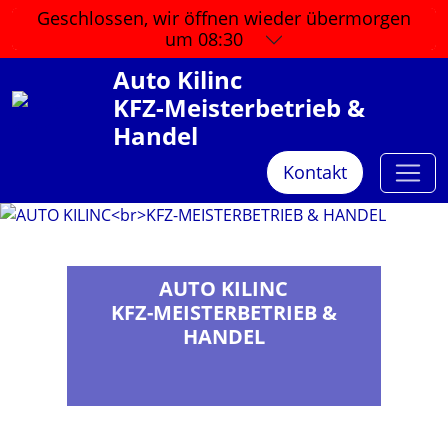
Geschlossen, wir öffnen wieder
übermorgen
um 08:30
Auto Kilinc
KFZ-Meisterbetrieb &
Handel
Kontakt
AUTO KILINC
KFZ-MEISTERBETRIEB &
HANDEL