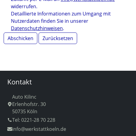
widerrufen.
Detaillierte Informationen zum Umgang mit
Nutzerdaten finden Sie in unserer
Datenschutzhinweisen
.
Abschicken
Zurücksetzen
Kontakt
Auto Kilinc
Erlenhofstr. 30
50735 Köln
Tel: 0221-28 70 228
info
@werkstattkoeln.de