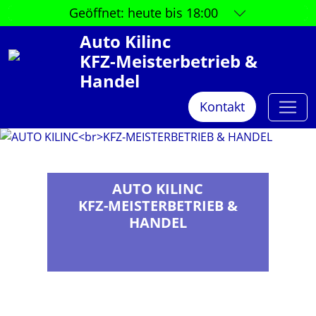
Geöffnet:
heute bis 18:00
Auto Kilinc
KFZ-Meisterbetrieb &
Handel
Kontakt
AUTO KILINC
KFZ-MEISTERBETRIEB &
HANDEL